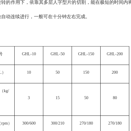
旋转的作用下，依靠其多层人字型片的切割，能在极短的时间内
粒自动连续进行，一般可在十分钟左右完成。
：
号
GHL-10
GHL-50
GHL-150
GHL-200
L）
10
50
150
200
kg/
3
15
50
80
）
rpm）
300/600
300/210
270/180
270/180