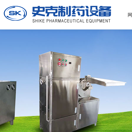
51La
酷游ku112-官方登录