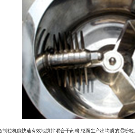
合制粒机
能快速有效地搅拌混合干药粉,继而生产出均质的湿粉粒