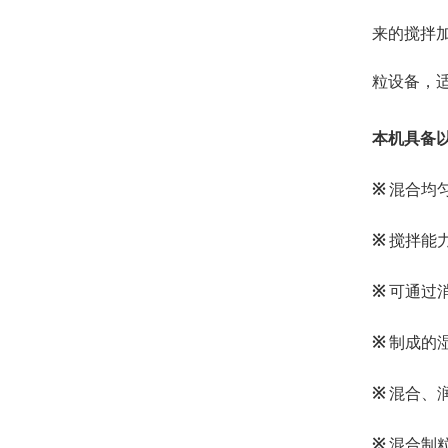
来的搅拌
粒设备
，
本机具备
※
混合均
※
搅拌能力
※
可通过
※
制成的
※
混合、
※
混合制