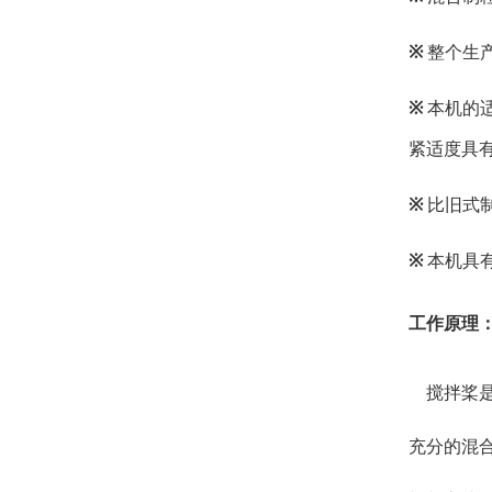
※
整个生
※
本机的
紧适度具
※
比旧式制
※
本机具
工作原理
搅拌桨是
充分的混