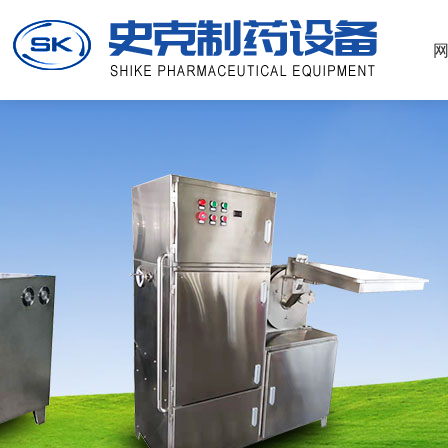
51La
酷游ku112-官方登录