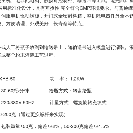
主机、电器配电箱、触摸屏控制柜、输送带等组成。能完成计量、
采用标准化设计，具有互换性,完全符合GMP环境要求。与普通
，伺服电机驱动螺旋，开门式全密封料箱，整机除电器件外全不
蚀、方便清理、外观美好，长寿命等特点。
：
备或人工将瓶子放到到输送带上，随输送带进入模盘进行灌装。
完成整个粉末灌装工艺过程。
LXFB-50 功 率： 1.2KW
：30-60瓶/分钟 给瓶方式：转盘给瓶
220/380V 50Hz 计量方式：螺旋旋转充填式
0-200克（通过更换螺杆来实现）
装重量≤50克，偏差≤±2%，50-200克偏差≤±1.5%