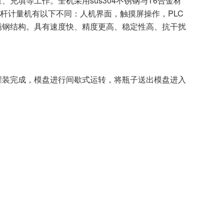
充填等工作。全机采用sus304不锈钢与T6合金材
螺杆计量机有以下不同：人机界面，触摸屏操作，PLC
锈钢结构。具有速度快、精度更高、稳定性高、抗干扰
灌装完成，模盘进行间歇式运转，将瓶子送出模盘进入